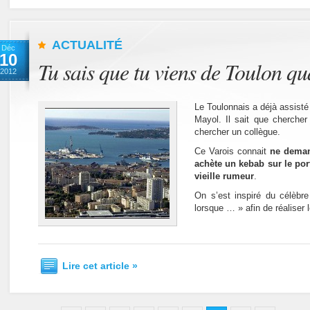
ACTUALITÉ
Déc
10
Tu sais que tu viens de Toulon q
2012
Le Toulonnais a déjà assist
Mayol. Il sait que chercher 
chercher un collègue.
Ce Varois connait
ne deman
achète un kebab sur le port
vieille rumeur
.
On s’est inspiré du célèbr
lorsque … » afin de réaliser l
Lire cet article »