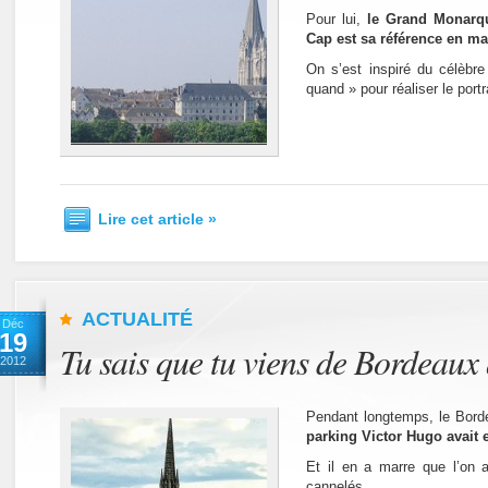
Pour lui,
le Grand Monarqu
Cap est sa référence en mat
On s’est inspiré du célèbr
quand » pour réaliser le portr
Lire cet article »
ACTUALITÉ
Déc
19
Tu sais que tu viens de Bordeaux
2012
Pendant longtemps, le Bord
parking Victor Hugo avait 
Et il en a marre que l’on 
cannelés.