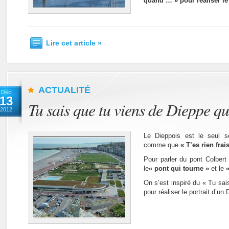
quand … » pour réaliser le 
Lire cet article »
ACTUALITÉ
Déc
13
Tu sais que tu viens de Dieppe q
2012
Le Dieppois est le seul 
comme que
« T’es rien frai
Pour parler du pont Colbert 
le
« pont qui tourne »
et le
On s’est inspiré du « Tu sa
pour réaliser le portrait d’un 