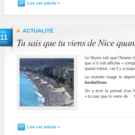
Lire cet article »
ACTUALITÉ
Déc
11
Tu sais que tu viens de Nice qua
2012
Le Niçois sait que l’Ariane n
que si il voit afficher « comp
quand même, car il y a toujo
Le moindre nuage le dépri
boufaillisse.
On a écrit le portrait d’un 
« tu sais que tu viens de …
Lire cet article »