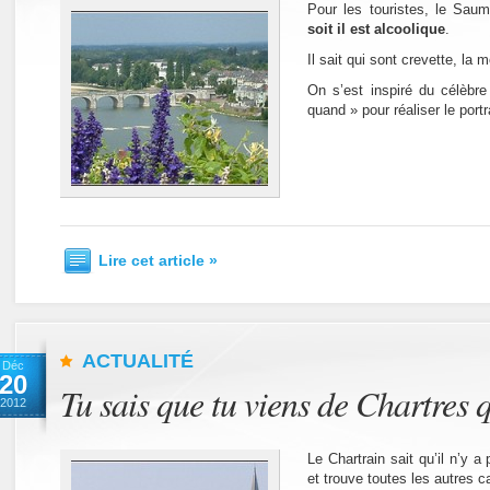
Pour les touristes, le Saum
soit il est alcoolique
.
Il sait qui sont crevette, la 
On s’est inspiré du célèbr
quand » pour réaliser le port
Lire cet article »
ACTUALITÉ
Déc
20
Tu sais que tu viens de Chartres
2012
Le Chartrain sait qu’il n’y a
et trouve toutes les autres c