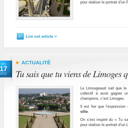
pour réaliser le portrait d’un
Lire cet article »
ACTUALITÉ
Déc
17
Tu sais que tu viens de Limoges 
2012
Le Limougeaud sait que le 
collectif à avoir gagner 
champions, c’est Limoges.
Il est fier que l’expression
«
ville
.
On s’est inspiré du « Tu s
pour réaliser le portrait d’u