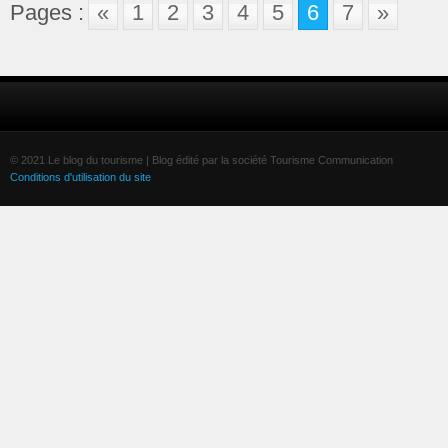
Pages :
«
1
2
3
4
5
6
7
»
© 2021 Le blog du tourisme | Blog édité par la société Tourisme Communication
Conditions d'utilisation du site