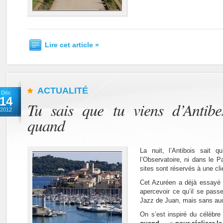
Lire cet article »
ACTUALITÉ
Déc
14
Tu sais que tu viens d’Antibe
2012
quand
La nuit, l’Antibois sait q
l’Observatoire, ni dans le 
sites sont réservés à une cli
Cet Azuréen a déjà essayé d
apercevoir ce qu’il se pass
Jazz de Juan, mais sans auc
On s’est inspiré du célèbr