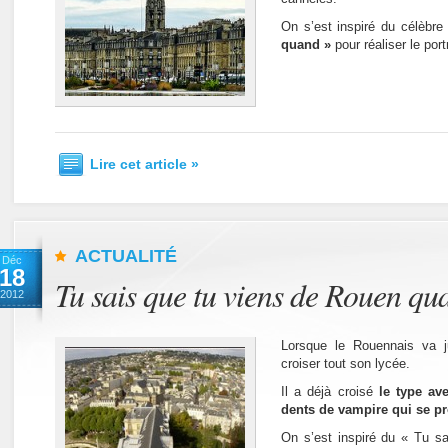
On s’est inspiré du célèbr
quand »
pour réaliser le port
Lire cet article »
ACTUALITÉ
Déc
18
Tu sais que tu viens de Rouen qu
2012
Lorsque le Rouennais va ju
croiser tout son lycée.
Il a déjà croisé
le type av
dents de vampire qui se pr
On s’est inspiré du « Tu s