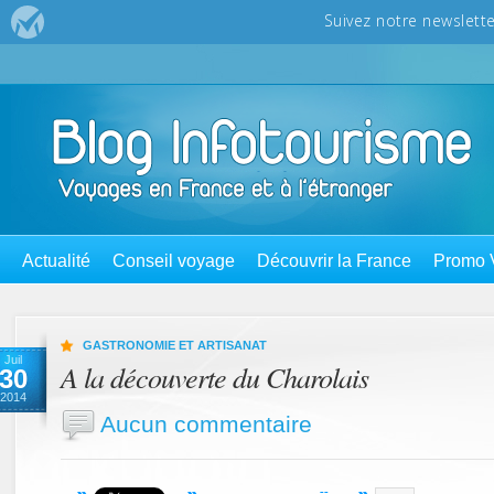
Actualité
Conseil voyage
Découvrir la France
Promo 
GASTRONOMIE ET ARTISANAT
Juil
A la découverte du Charolais
30
2014
Aucun commentaire