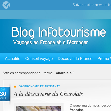
Actualité
Conseil voyage
Découvrir la France
Promo 
Articles correspondant au terme "
charolais
"
GASTRONOMIE ET ARTISANAT
Juil
A la découverte du Charolais
30
2014
Chaque mardi, nous déco
française
.