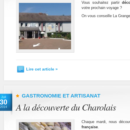
Vous souhaitez partir
déc
votre prochain voyage ?
On vous conseille La Grange 
Lire cet article »
GASTRONOMIE ET ARTISANAT
Juil
30
A la découverte du Charolais
2014
Chaque mardi, nous déco
française
.