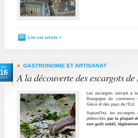
Lire cet article »
GASTRONOMIE ET ARTISANAT
Avr
16
A la découverte des escargots d
2013
Les escargots servant à la
Bourgogne du commerce vi
Grèce et des pays de l’Est.
Aujourd’hui, les escargots
plébiscités
par la plupart 
son goût subtil, légèremen