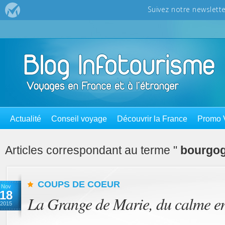
Actualité
Conseil voyage
Découvrir la France
Promo 
Articles correspondant au terme "
bourgo
COUPS DE COEUR
Nov
18
La Grange de Marie, du calme e
2015