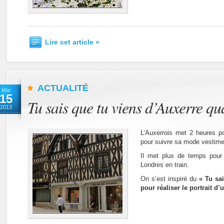
Lire cet article »
ACTUALITÉ
Mar
15
Tu sais que tu viens d’Auxerre q
2013
L’Auxerrois met 2 heures p
pour suivre sa mode vestime
Il met plus de temps pour 
Londres en train.
On s’est inspiré du
« Tu sai
pour réaliser le portrait d