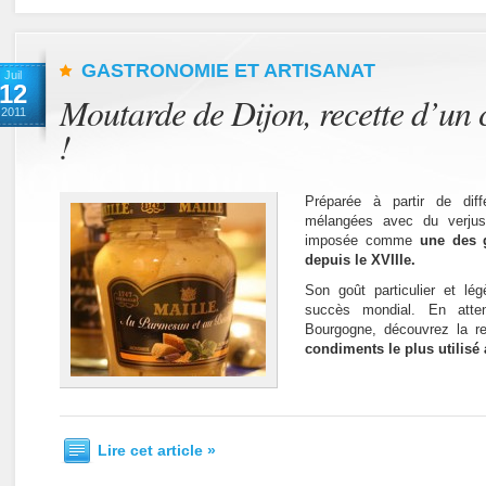
GASTRONOMIE ET ARTISANAT
Juil
12
Moutarde de Dijon, recette d’un
2011
!
Préparée à partir de dif
mélangées avec du verjus
imposée comme
une des g
depuis le XVIIIe.
Son goût particulier et lé
succès mondial. En atte
Bourgogne, découvrez la rec
condiments le plus utilis
Lire cet article »