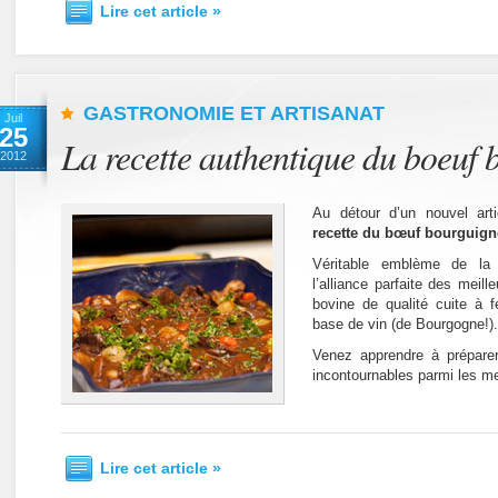
Lire cet article »
GASTRONOMIE ET ARTISANAT
Juil
25
La recette authentique du boeuf
2012
Au détour d’un nouvel art
recette du bœuf bourguig
Véritable emblème de la 
l’alliance parfaite des meille
bovine de qualité cuite à
base de vin (de Bourgogne!).
Venez apprendre à prépare
incontournables parmi les me
Lire cet article »