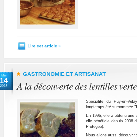
Lire cet article »
GASTRONOMIE ET ARTISANAT
Mai
14
A la découverte des lentilles vert
2013
Spécialité du Puy-en-Vela
longtemps été surnommée
"
En 1996, elle a obtenu une ap
elle bénéficie depuis 2008 d
Protégée).
Nous allons aussi découvrir 