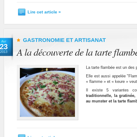
Lire cet article »
GASTRONOMIE ET ARTISANAT
Avr
23
A la découverte de la tarte flamb
2013
La tarte flambée est un des 
Elle est aussi appelée "Fla
« flamme » et « keure » veut 
Il existe 5 variantes co
traditionnelle, la gratinée,
au munster et la tarte fl