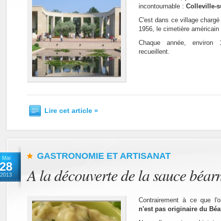
incontournable :
Colleville-
C'est dans ce village chargé d
1956, le cimetière américain l
Chaque année, environ 
recueillent.
Lire cet article »
GASTRONOMIE ET ARTISANAT
Mai
28
A la découverte de la sauce béar
2013
Contrairement à ce que l
n'est pas originaire du Béa