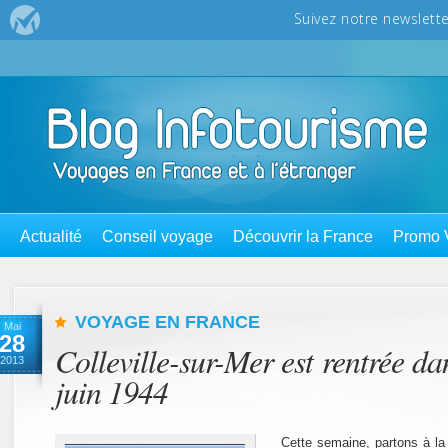
Actualité
Conseil voyage
Découvrir la France
Promo 
VOYAGE EN FRANCE
Mai
28
Colleville-sur-Mer est rentrée dan
2013
juin 1944
Cette semaine, partons à la 