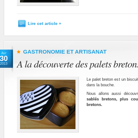
Lire cet article »
GASTRONOMIE ET ARTISANAT
Avr
30
A la découverte des palets breton
2013
Le palet breton est un biscui
dans la bouche.
Nous allons aussi découvri
sablés bretons, plus co
bretons.