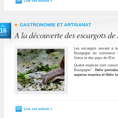
Lire cet article »
GASTRONOMIE ET ARTISANAT
Avr
16
A la découverte des escargots d
2013
Les escargots servant à la
Bourgogne du commerce vi
Grèce et des pays de l'Est.
Quatre espèces sont consom
Bourgogne" :
Helix pomatia
aspersa maxima et Helix l
Lire cet article »