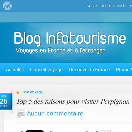
Actualité
Conseil voyage
Découvrir la France
Promo 
TOP VOYAGE
Avr
Top 5 des raisons pour visiter Perpignan
25
2013
Aucun commentaire