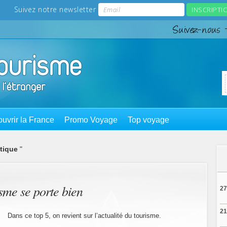
uvrir la France
Promo Voyage
Top voyage
stique
"
sme se porte bien
27
21
Dans ce top 5, on revient sur l’actualité du tourisme.