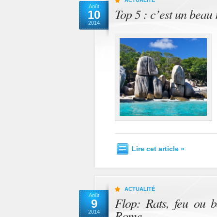
ACTUALITÉ
Août
Top 5 : c’est un beau 
10
2014
Lire cet article »
ACTUALITÉ
Août
Flop: Rats, feu ou b
9
Rome
2014