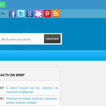
ACTU EN BREF
/07
5 idées reçues sur les colonies de
vacances à dépasser
/07
Préparer sa voiture avant les vacances :
pneus, révision, budget