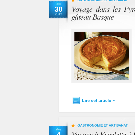
GASTRONOMIE ET ARTISANAT
Juil
Voyage dans les Pyré
30
gâteau Basque
2012
Lire cet article »
GASTRONOMIE ET ARTISANAT
Avr
Voyage à Espelette à 
4