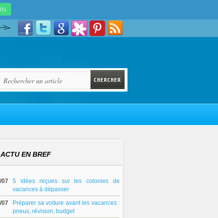
ACTU EN BREF
/07
5 idées reçues sur les colonies de
vacances à dépasser
/07
Préparer sa voiture avant les vacances :
pneus, révision, budget