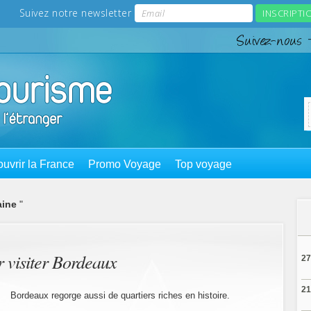
uvrir la France
Promo Voyage
Top voyage
aine
"
r visiter Bordeaux
27
21
Bordeaux regorge aussi de quartiers riches en histoire.