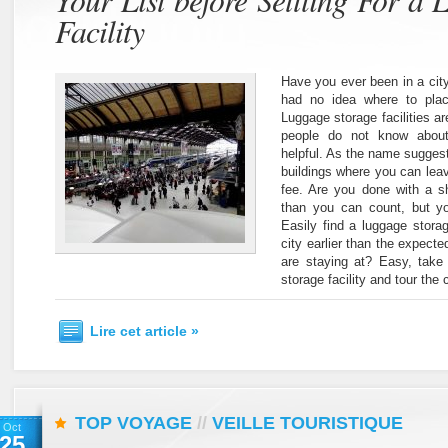
Facility
Have you ever been in a city
had no idea where to plac
Luggage storage facilities ar
people do not know about
helpful. As the name suggests
buildings where you can leav
fee. Are you done with a s
than you can count, but y
Easily find a luggage storage
city earlier than the expecte
are staying at? Easy, take
storage facility and tour the 
Lire cet article »
TOP VOYAGE
//
VEILLE TOURISTIQUE
Oct
25