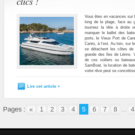
clics !
Vous êtes en vacances sur l
long de la plage, face au 
tourniez la tête à droite
manquer le ballet des bate
ports, le Vieux Port de Cann
Canto, à l’est. Au loin, sur 
se détachent les côtes de l
grande des îles de Lérins. 
de ces voiliers ou batea
SamBoat, la location de bate
votre rêve peut se concrétise
Lire cet article »
Pages :
«
1
2
3
4
5
6
7
8
...
4