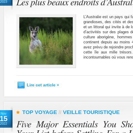
Les plus beaux endroits d’Australi
2023
L’Australie est un pays qui 
grandioses, des cités et des
et un littoral qui invite à de
d’activités sur des plages d
culture aborigène, hommes 
continent depuis au moins 
avez prévu de rejoindre proc
cette île aux mille trésors
incontournables où vous ren
Lire cet article »
TOP VOYAGE
//
VEILLE TOURISTIQUE
Nov
15
Five Major Essentials You Sh
2022
Your List before Settling For a