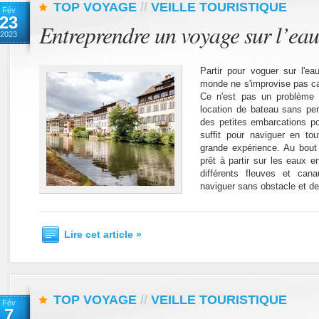
TOP VOYAGE
//
VEILLE TOURISTIQUE
Fév
23
Entreprendre un voyage sur l’ea
2023
Partir pour voguer sur l'e
monde ne s'improvise pas ca
Ce n'est pas un problème 
location de bateau sans pe
des petites embarcations p
suffit pour naviguer en to
grande expérience. Au bout 
prêt à partir sur les eaux en
différents fleuves et ca
naviguer sans obstacle et de
Lire cet article »
TOP VOYAGE
//
VEILLE TOURISTIQUE
Fév
7