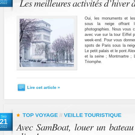
Les meilleures activités d’hiver 
2022
Oui, les monuments et les
sous la neige offrant 
photographies. Nous vous co
avec vue sur la tour Eiffel 
week-end. Pour vous donner 
spots de Paris sous la neige
Le petit palais et le pont Al
et la seine ; Montmartre ;
Triomphe.
Lire cet article »
TOP VOYAGE
//
VEILLE TOURISTIQUE
Sep
21
Avec SamBoat, louer un bateau
2022