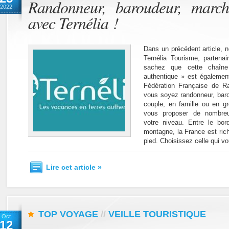
Randonneur, baroudeur, marc
2022
avec Ternélia !
Dans un précédent article, 
Ternélia Tourisme, partenai
sachez que cette chaîne
authentique » est également
Fédération Française de R
vous soyez randonneur, baro
couple, en famille ou en g
vous proposer de nombre
votre niveau. Entre le bo
montagne, la France est rich
pied. Choisissez celle qui vou
Lire cet article »
TOP VOYAGE
//
VEILLE TOURISTIQUE
Oct
12