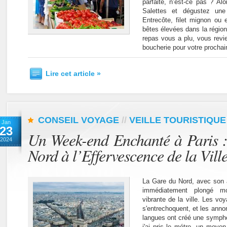
parfaite, n’est-ce pas ? Al
Salettes et dégustez une
Entrecôte, filet mignon ou
bêtes élevées dans la région,
repas vous a plu, vous revi
boucherie pour votre prochai
Lire cet article »
CONSEIL VOYAGE
//
VEILLE TOURISTIQUE
Jan
23
Un Week-end Enchanté à Paris 
2024
Nord à l’Effervescence de la Vil
La Gare du Nord, avec son a
immédiatement plongé mo
vibrante de la ville. Les vo
s'entrechoquent, et les anno
langues ont créé une symphon
j'ai pris le métro, un moyen