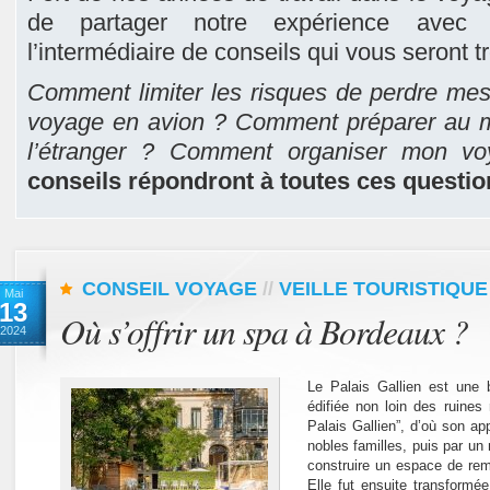
de partager notre expérience avec l
l’intermédiaire de conseils qui vous seront t
Comment limiter les risques de perdre me
voyage en avion ? Comment préparer au 
l’étranger ? Comment organiser mon v
conseils répondront à toutes ces questio
CONSEIL VOYAGE
//
VEILLE TOURISTIQUE
Mai
13
Où s’offrir un spa à Bordeaux ?
2024
Le Palais Gallien est une 
édifiée non loin des ruines
Palais Gallien”, d’où son app
nobles familles, puis par un 
construire un espace de rem
Elle fut ensuite transformée