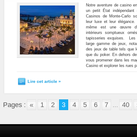
Notre aventure de casino 
un petit État indépendant 
Casinos de Monte-Carlo s
leur luxe et leur élégance.
même est une œuvre d'ar
intérieurs somptueux orné
tapisseries exquises. Les 
large gamme de jeux, not
des jeux de table tels que le
que du poker. En dehors de
vous promener dans les magn
Casino et explorer les rues pa
Lire cet article »
Pages :
«
1
2
3
4
5
6
7
...
40