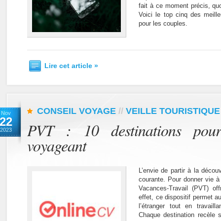
fait à ce moment précis, quo
Voici le top cinq des meille
pour les couples.
Lire cet article »
CONSEIL VOYAGE
//
VEILLE TOURISTIQUE
Nov
22
PVT : 10 destinations pour 
2023
voyageant
L’envie de partir à la décou
courante. Pour donner vie à
Vacances-Travail (PVT) off
effet, ce dispositif permet a
l’étranger tout en travaill
Chaque destination recèle 