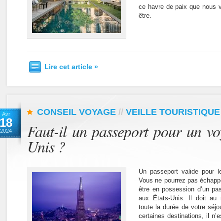
ce havre de paix que nous v
être.
Lire cet article »
CONSEIL VOYAGE
//
VEILLE TOURISTIQUE
Avr
18
Faut-il un passeport pour un vo
2024
Unis ?
Un passeport valide pour le
Vous ne pourrez pas échapper
être en possession d’un pas
aux États-Unis. Il doit au
toute la durée de votre séjo
certaines destinations, il n’e