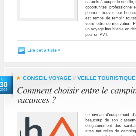
naturels à couper le souffle, 
opportunités professionnel
pourront trouver leur bonheu
est temps de remplir toutes
votre lettre de motivation.
un voyage inoubliable en dé
pour un PVT.
Lire cet article »
CONSEIL VOYAGE
//
VEILLE TOURISTIQUE
Oct
30
Comment choisir entre le camping
2023
vacances ?
Le niveau d’équipement d’
beaucoup de son classeme
obligatoirement des sani
aires naturelles de camping