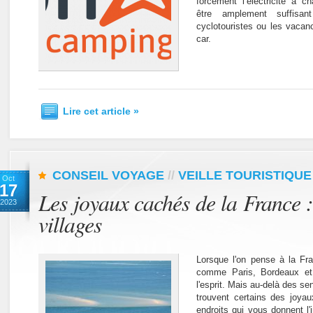
forcément l’électricité à 
être amplement suffisan
cyclotouristes ou les vacan
car.
Lire cet article »
CONSEIL VOYAGE
//
VEILLE TOURISTIQUE
Oct
17
Les joyaux cachés de la France 
2023
villages
Lorsque l'on pense à la Fr
comme Paris, Bordeaux et 
l'esprit. Mais au-delà des sen
trouvent certains des joya
endroits qui vous donnent l'