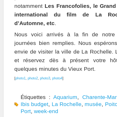
notamment
Les Francofolies, le Grand 
international du film de La Roc
d’Automne, etc
.
Nous voici arrivés à la fin de notr
journées bien remplies. Nous espéron
envie de visiter la ville de La Rochelle.
et réservez dès à présent votre hôt
quelques minutes du Vieux Port.
[
photo1
,
photo2
,
photo3
,
photo4
]
Étiquettes :
Aquarium
,
Charente-Mar
Ibis budget
,
La Rochelle
,
musée
,
Poit
Port
,
week-end