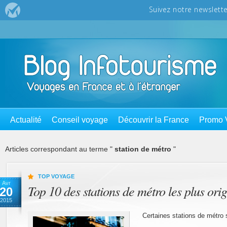
Actualité
Conseil voyage
Découvrir la France
Promo 
Articles correspondant au terme "
station de métro
"
TOP VOYAGE
Avr
Top 10 des stations de métro les plus orig
20
2015
Certaines stations de métro