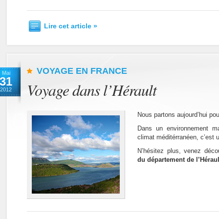
Lire cet article »
VOYAGE EN FRANCE
Mai
31
Voyage dans l’Hérault
2012
Nous partons aujourd’hui po
Dans un environnement mag
climat méditérranéen, c’est u
N’hésitez plus, venez déco
du département de l’Héraul