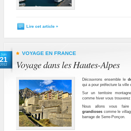
Lire cet article »
VOYAGE EN FRANCE
Juin
21
Voyage dans les Hautes-Alpes
2012
Découvrons ensemble le
dé
qui a pour préfecture la ville
Sur un territoire montagn
comme hiver vous trouverez u
Nous allons vous fair
grandioses
comme le village
barrage de Serre-Ponçon.