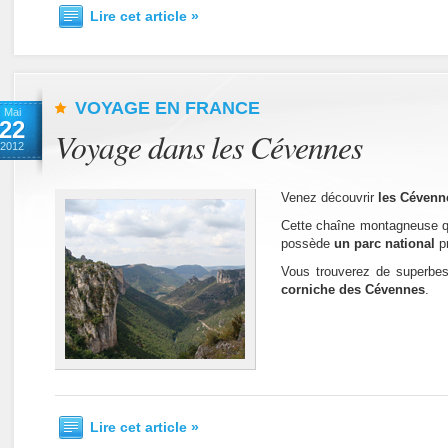
Lire cet article »
VOYAGE EN FRANCE
Mai
22
Voyage dans les Cévennes
2012
Venez découvrir
les Cévenn
Cette chaîne montagneuse qu
possède
un parc national
pr
Vous trouverez de superbe
corniche des Cévennes
.
Lire cet article »