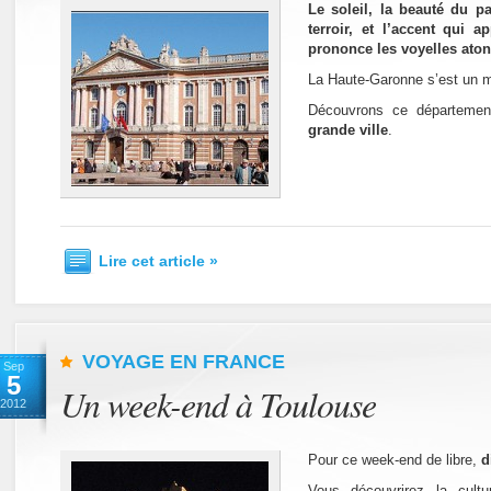
Le soleil, la beauté du p
terroir, et l’accent qui a
prononce les voyelles ato
La Haute-Garonne s’est un m
Découvrons ce départeme
grande ville
.
Lire cet article »
VOYAGE EN FRANCE
Sep
5
Un week-end à Toulouse
2012
Pour ce week-end de libre,
d
Vous découvrirez la cult