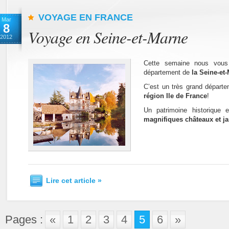
VOYAGE EN FRANCE
Mar
8
Voyage en Seine-et-Marne
2012
Cette semaine nous vous 
département de
la Seine-et
C’est un très grand départ
région Ile de France
!
Un patrimoine historique e
magnifiques châteaux et ja
Lire cet article »
Pages :
«
1
2
3
4
5
6
»