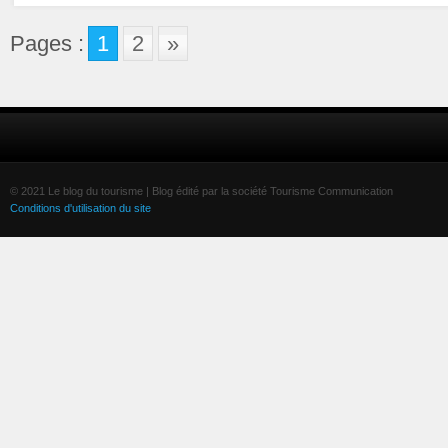
Pages :
1
2
»
© 2021 Le blog du tourisme | Blog édité par la société Tourisme Communication
Conditions d'utilisation du site