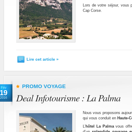
Lors de votre séjour, vous 
Cap Corse.
Lire cet article »
PROMO VOYAGE
Fév
19
Deal Infotourisme : La Palma
2016
Nous vous proposons aujour
qui vous conduit en
Haute-C
L’
hôtel La Palma
vous off
d’un
splendide paysage en