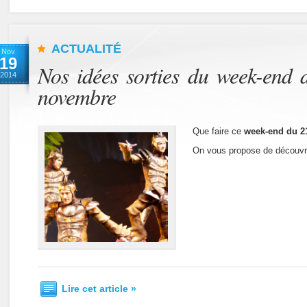
ACTUALITÉ
Nov
19
Nos idées sorties du week-end 
2014
novembre
Que faire ce
week-end du 21
On vous propose de découvri
Lire cet article »