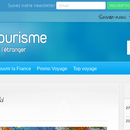
uvrir la France
Promo Voyage
Top voyage
ki
27
21