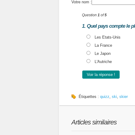
Votre nom :
Question
1
of
5
1. Quel pays compte le p
Les Etats-Unis
La France
Le Japon
L'Autriche
Voir la réponse !
Étiquettes :
quizz
,
ski
,
skier
Articles similaires