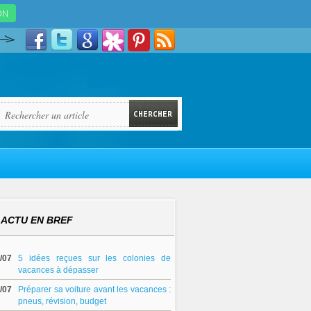
ACTU EN BREF
/07
5 idées reçues sur les colonies de
vacances à dépasser
/07
Préparer sa voiture avant les vacances :
pneus, révision, budget