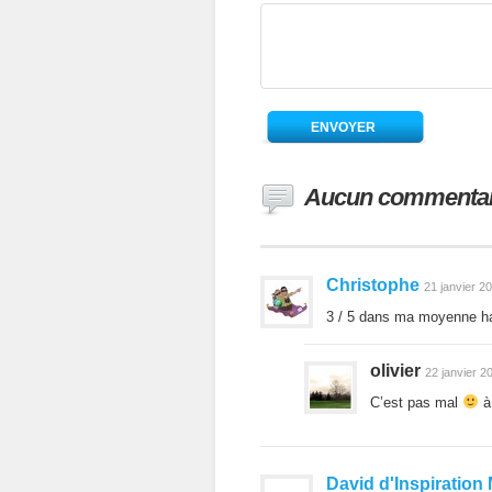
Aucun commentai
Christophe
21 janvier 2
3 / 5 dans ma moyenne ha
olivier
22 janvier 2
C’est pas mal
à
David d'Inspiratio