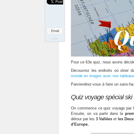
Email
SUMO
Pour ce 63e quiz, nous avons décid
Découvrez les endroits où skier 
monde
en images avec nos tableaux
Parviendrez-vous à faire un sans-fa
Quiz:
Quiz voyage spécial ski
On commence ce quiz voyage par l
Ensuite, on va partir dans la
prem
détour par les
3 Vallées
et
les Deux
d'Europe.