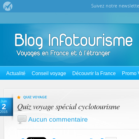
Actualité
Conseil voyage
Découvrir la France
Promo 
QUIZ VOYAGE
Juin
Quiz voyage spécial cyclotourisme
2
2015
Aucun commentaire