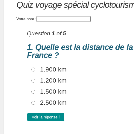
Quiz:
Quiz voyage spécial cyclotouris
Votre nom :
Question
1
of
5
1. Quelle est la distance de l
France ?
1.900 km
1.200 km
1.500 km
2.500 km
Voir la réponse !