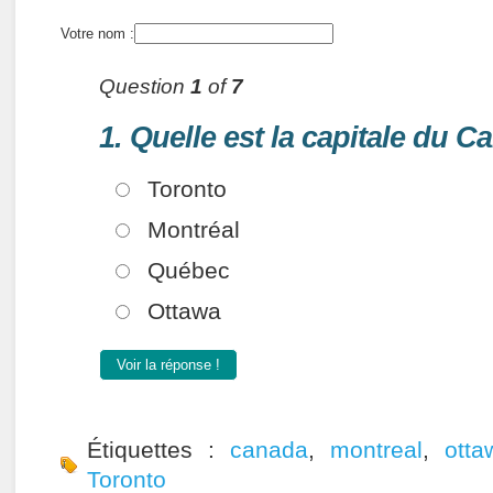
Votre nom :
Question
1
of
7
1. Quelle est la capitale du C
Toronto
Montréal
Québec
Ottawa
Voir la réponse !
Étiquettes :
canada
,
montreal
,
otta
Toronto