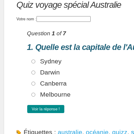
Quiz:
Quiz voyage spécial Australie
Votre nom :
Question
1
of
7
1. Quelle est la capitale de l'A
Sydney
Darwin
Canberra
Melbourne
Voir la réponse !
Étiquettes :
australie
,
océanie
,
quizz
,