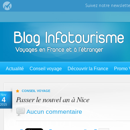
Actualité
Conseil voyage
Découvrir la France
Promo 
CONSEIL VOYAGE
Nov
Passer le nouvel an à Nice
4
2015
Aucun commentaire