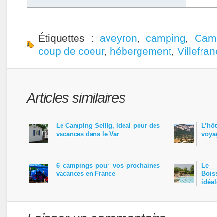
Étiquettes :
aveyron
,
camping
,
Camp
coup de coeur
,
hébergement
,
Villefra
Articles similaires
Le Camping Sellig, idéal pour des
L’hô
vacances dans le Var
voya
6 campings pour vos prochaines
Le 
vacances en France
Boi
idéal