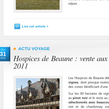
séjour...
Lire cet article »
ACTU VOYAGE
Oct
31
Hospices de Beaune : vente aux 
2011
2011
Les Hospices de Beaune dét
vignes
, dont presque toutes
des zones bénéficiant d’une
Sur les 60 hectares de vign
au
pinot noir
et le reste au
sélectionnés avec beauco
noir et de chardonnay son