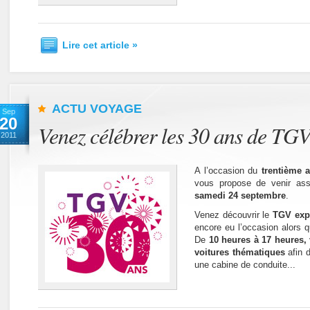
Lire cet article »
ACTU VOYAGE
Sep
20
Venez célébrer les 30 ans de TG
2011
A l’occasion du
trentième 
vous propose de venir assi
samedi 24 septembre
.
Venez découvrir le
TGV exp
encore eu l’occasion alors qu
De
10 heures à 17 heures,
voitures thématiques
afin 
une cabine de conduite...