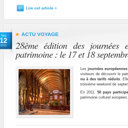
Lire cet article »
ACTU VOYAGE
Sep
12
28ème édition des journées 
2011
patrimoine : le 17 et 18 septemb
Les
journées européennes 
visiteurs de découvrir le pa
ou à des tarifs réduits
. El
troisième weekend de septe
En 2011,
50 pays participe
patrimoine culturel européen.