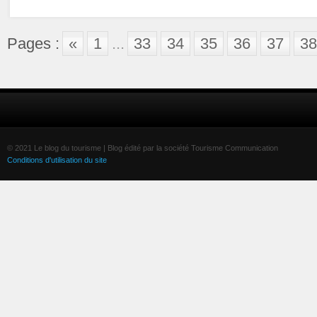
Pages :
«
1
...
33
34
35
36
37
38
© 2021 Le blog du tourisme | Blog édité par la société Tourisme Communication
Conditions d'utilisation du site