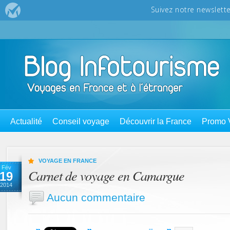
Actualité
Conseil voyage
Découvrir la France
Promo 
VOYAGE EN FRANCE
Fév
Carnet de voyage en Camargue
19
2014
Aucun commentaire