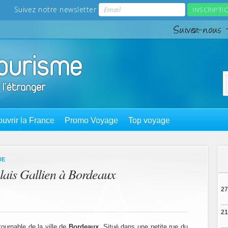
uvrir la France
Promo Voyage
Top voyage
UE
lais Gallien à Bordeaux
27
21
ournable de la ville de
Bordeaux
. Situé dans une petite rue du