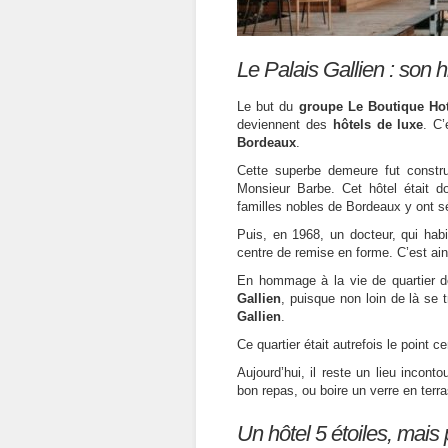
Le Palais Gallien : son h
Le but du
groupe Le Boutique Hot
deviennent des
hôtels de luxe
. C’
Bordeaux
.
Cette superbe demeure fut constru
Monsieur Barbe. Cet hôtel était do
familles nobles de Bordeaux y ont s
Puis, en 1968, un docteur, qui habit
centre de remise en forme. C’est ains
En hommage à la vie de quartier de
Gallien
, puisque non loin de là se t
Gallien
.
Ce quartier était autrefois le point c
Aujourd’hui, il reste un lieu incont
bon repas, ou boire un verre en terr
Un hôtel 5 étoiles, mais