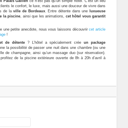
l Palais Gallien
ce n’est pas qu’un simple hôtel. C’est un lieu
clients le confort, le luxe, mais aussi une douceur de vivre dans
es de la
ville de Bordeaux
. Entre détente dans une
luxueuse
e la piscine
, ainsi que les animations,
cet hôtel vous garantit
re une petite anecdote, nous vous laissons découvrir
cet article
iage
!
t de détente
? L’hôtel a spécialement crée
un package
ne la possibilité de passer une nuit dans une chambre (ou une
eille de champagne, ainsi qu’un massage duo (sur réservation).
profitez de la piscine extérieure ouverte de 8h à 20h d’avril à