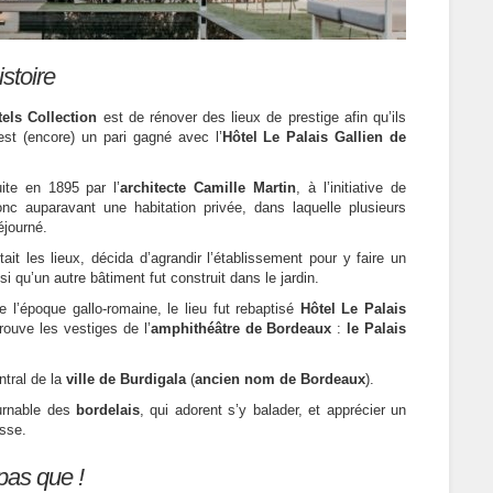
istoire
els Collection
est de rénover des lieux de prestige afin qu’ils
est (encore) un pari gagné avec l’
Hôtel Le Palais Gallien de
ite en 1895 par l’
architecte Camille Martin
, à l’initiative de
nc auparavant une habitation privée, dans laquelle plusieurs
éjourné.
ait les lieux, décida d’agrandir l’établissement pour y faire un
i qu’un autre bâtiment fut construit dans le jardin.
 l’époque gallo-romaine, le lieu fut rebaptisé
Hôtel Le Palais
rouve les vestiges de l’
amphithéâtre de Bordeaux
:
le Palais
entral de la
ville de Burdigala
(
ancien nom de Bordeaux
).
ournable des
bordelais
, qui adorent s’y balader, et apprécier un
asse.
 pas que !