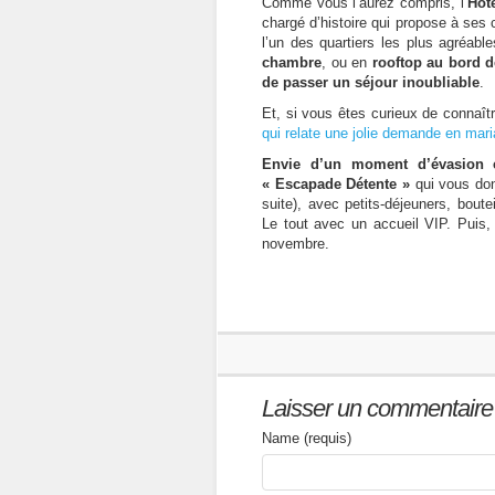
Comme vous l’aurez compris, l’
Hôte
chargé d’histoire qui propose à ses 
l’un des quartiers les plus agréabl
chambre
, ou en
rooftop au bord d
de passer un séjour inoubliable
.
Et, si vous êtes curieux de connaît
qui relate une jolie demande en mar
Envie d’un moment d’évasion e
« Escapade Détente »
qui vous don
suite), avec petits-déjeuners, bout
Le tout avec un accueil VIP. Puis, 
novembre.
Laisser un commentaire
Name (requis)