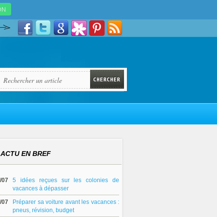
ACTU EN BREF
/07
5 idées reçues sur les colonies de
vacances à dépasser
/07
Préparer sa voiture avant les vacances :
pneus, révision, budget