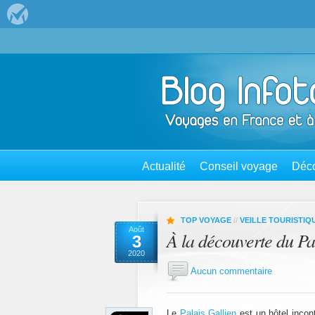
Actualité
Conseil voyage
Déco
TOP VOYAGE
//
VEILLE TOURISTIQ
Août
À la découverte du Pa
3
2020
Aucun commentaire
Le
Palais Gallien
est un hôtel incont