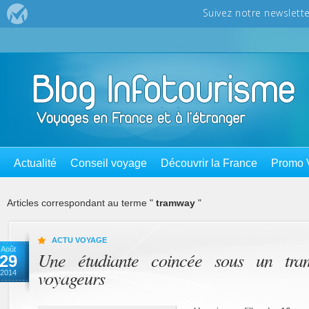
Actualité
Conseil voyage
Découvrir la France
Promo 
Articles correspondant au terme "
tramway
"
ACTU VOYAGE
Août
Une étudiante coincée sous un tra
29
voyageurs
2014