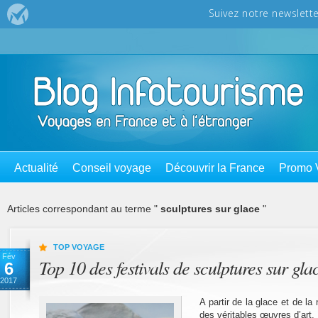
Actualité
Conseil voyage
Découvrir la France
Promo 
Articles correspondant au terme "
sculptures sur glace
"
TOP VOYAGE
Fév
Top 10 des festivals de sculptures sur gla
6
2017
A partir de la glace et de la 
des véritables œuvres d’art.