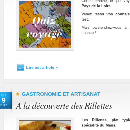
Cette semaine, le quiz vo
Pays de la Loire
.
Venez tester
vos connais
test.
Mais parviendrez-vous à 
chance !
Lire cet article »
GASTRONOMIE ET ARTISANAT
Oct
9
A la découverte des Rillettes
2012
Les Rillettes, plat ty
spécialité du Mans
.