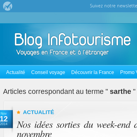
Actualité
Conseil voyage
Découvrir la France
Promo 
Articles correspondant au terme "
sarthe
"
ACTUALITÉ
Nov
12
Nos idées sorties du week-end 
2014
novembre