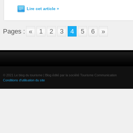
Lire cet article »
Pages :
«
1
2
3
4
5
6
»
© 2021 Le blog du tourisme | Blog édité par la société Tourisme Communication
Conditions d'utilisation du site