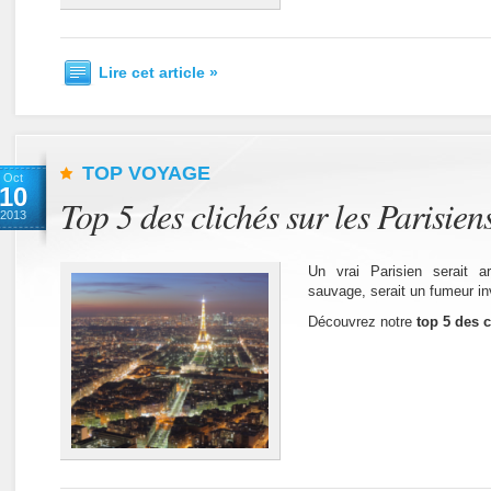
Lire cet article »
TOP VOYAGE
Oct
10
Top 5 des clichés sur les Parisien
2013
Un vrai Parisien serait a
sauvage, serait un fumeur in
Découvrez notre
top 5 des c