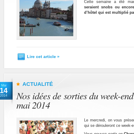
Cette semaine a été ma
seraient snobs ou encor
d’hôtel qui est multiplié pa
Lire cet article »
ACTUALITÉ
Mai
14
Nos idées de sorties du week-end
2014
mai 2014
Le mercredi, on vous présen
qui se dérouleront ce week-e
Vous pouvez partir en
Chare