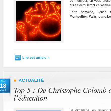
Le mercredi, on vous présen
qui se dérouleront ce week-e
Cette semaine, venez
Montpellier, Paris, dans L
Lire cet article »
ACTUALITÉ
Mai
18
Top 5 : De Christophe Colomb au
2014
l’éducation
Le dimanche, on revient 