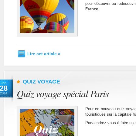
pour découvrir ou redécouvr
France
.
Lire cet article »
QUIZ VOYAGE
Jan
28
Quiz voyage spécial Paris
2014
Pour ce nouveau quiz voyag
touristiques sur la capitale f
Parviendrez-vous à faire un