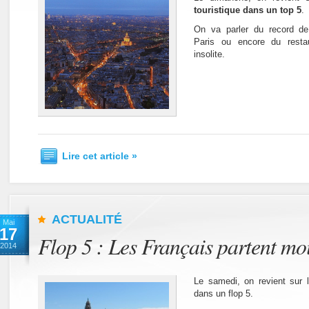
touristique dans un top 5
.
On va parler du record de 
Paris ou encore du restau
insolite.
Lire cet article »
ACTUALITÉ
Mai
17
Flop 5 : Les Français partent mo
2014
Le samedi, on revient sur le
dans un flop 5.