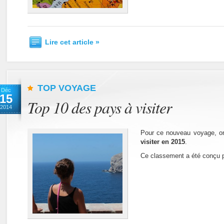
Lire cet article »
TOP VOYAGE
Déc
15
Top 10 des pays à visiter
2014
Pour ce nouveau voyage, on
visiter en 2015
.
Ce classement a été conçu p