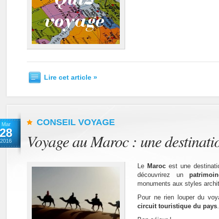
Lire cet article »
CONSEIL VOYAGE
Mar
28
Voyage au Maroc : une destinatio
2016
Le
Maroc
est une destinati
découvrirez un
patrimoi
monuments aux styles archite
Pour ne rien louper du vo
circuit touristique du pays
.