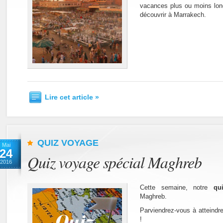
vacances plus ou moins long
découvrir à Marrakech.
Lire cet article »
QUIZ VOYAGE
Mai
24
Quiz voyage spécial Maghreb
2016
Cette semaine, notre
qu
Maghreb.
Parviendrez-vous à atteindr
!