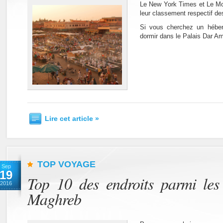
Le New York Times et Le Mo
leur classement respectif des
Si vous cherchez un héber
dormir dans le Palais Dar A
Lire cet article »
TOP VOYAGE
Sep
19
Top 10 des endroits parmi les
2016
Maghreb