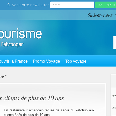
uvrir la France
Promo Voyage
Top voyage
hup
"
x clients de plus de 10 ans
27
21
Un restaurateur américain refuse de servir du ketchup aux
clients âgés de plus de 10 ans.