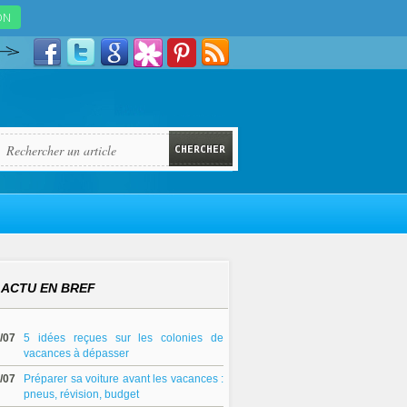
ACTU EN BREF
/07
5 idées reçues sur les colonies de
vacances à dépasser
/07
Préparer sa voiture avant les vacances :
pneus, révision, budget