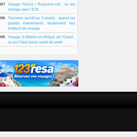
/07
Voyage France / Royaume-Uni : ce qui
change avec l’ETA
/06
Tourisme sportif au Canada : quand les
grands événements deviennent des
moteurs de voyage
/06
Voyage d’affaires en Afrique de l’Ouest :
ce qu’il faut savoir avant de partir