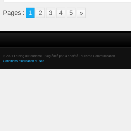
Pages :
1
2
3
4
5
»
© 2021 Le blog du tourisme | Blog édité par la société Tourisme Communication
Conditions d'utilisation du site