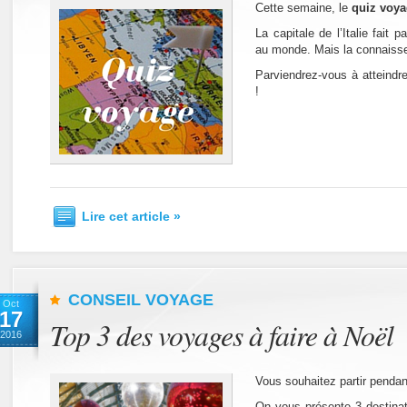
Cette semaine, le
quiz voy
La capitale de l’Italie fait p
au monde. Mais la connaiss
Parviendrez-vous à atteindr
!
Lire cet article »
CONSEIL VOYAGE
Oct
17
Top 3 des voyages à faire à Noël
2016
Vous souhaitez partir pendant
On vous présente 3 destinat