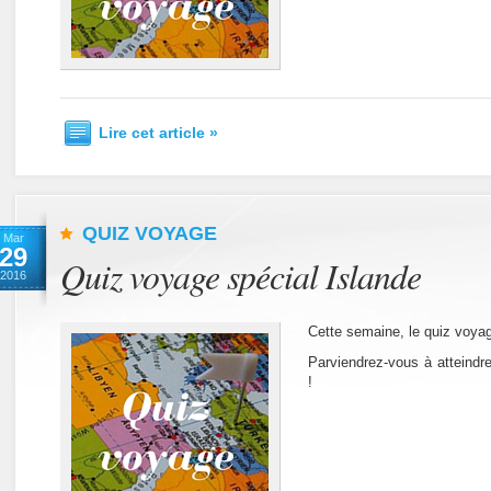
Lire cet article »
QUIZ VOYAGE
Mar
29
Quiz voyage spécial Islande
2016
Cette semaine, le quiz voyag
Parviendrez-vous à atteindr
!