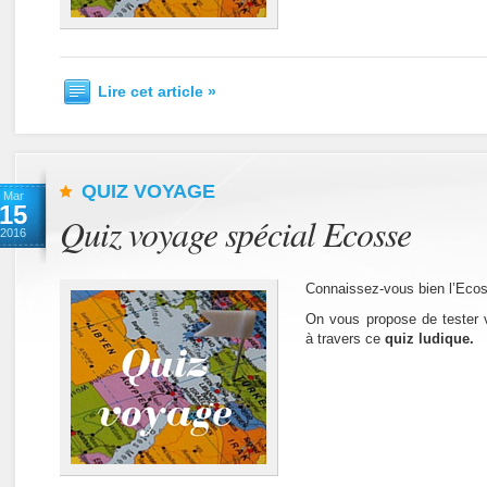
Lire cet article »
QUIZ VOYAGE
Mar
15
Quiz voyage spécial Ecosse
2016
Connaissez-vous bien l’Eco
On vous propose de tester 
à travers ce
quiz ludique.