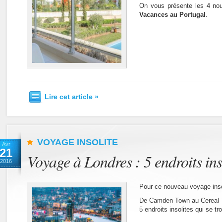
On vous présente les 4 no
Vacances au Portugal
.
Lire cet article »
VOYAGE INSOLITE
Avr
21
Voyage à Londres : 5 endroits inso
2016
Pour ce nouveau voyage inso
De Camden Town au Cereal Ki
5 endroits insolites qui se tr