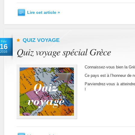
Lire cet article »
QUIZ VOYAGE
Fév
16
Quiz voyage spécial Grèce
2016
Connaissez-vous bien la Gr
Ce pays est à l’honneur de 
Parviendrez-vous à atteindr
!