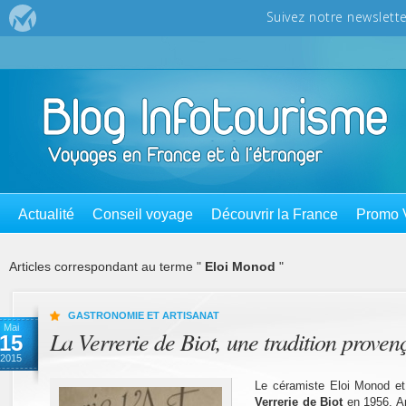
Actualité
Conseil voyage
Découvrir la France
Promo 
Articles correspondant au terme "
Eloi Monod
"
GASTRONOMIE ET ARTISANAT
Mai
La Verrerie de Biot, une tradition proven
15
2015
Le céramiste Eloi Monod e
Verrerie de Biot
en 1956. Ap