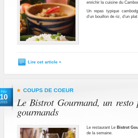
enrichir la cuisine du Cambo
Un repas typique cambod
d’un bouillon de riz, d’un pl
Lire cet article »
COUPS DE COEUR
Fév
10
Le Bistrot Gourmand, un resto p
2015
gourmands
Le restaurant Le
Bistrot G
de la semaine.