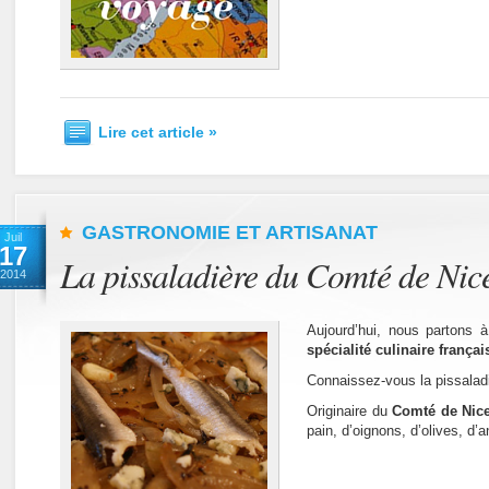
Lire cet article »
GASTRONOMIE ET ARTISANAT
Juil
17
La pissaladière du Comté de Nic
2014
Aujourd’hui, nous partons 
spécialité culinaire françai
Connaissez-vous la pissalad
Originaire du
Comté de Nic
pain, d’oignons, d’olives, d’a