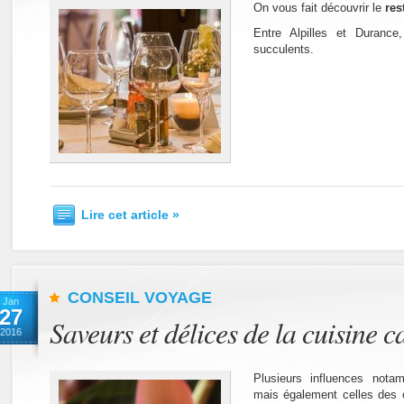
On vous fait découvrir le
res
Entre Alpilles et Duranc
succulents.
Lire cet article »
CONSEIL VOYAGE
Jan
27
Saveurs et délices de la cuisine
2016
Plusieurs influences nota
mais également celles des 