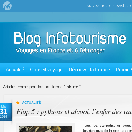
Actualité
Conseil voyage
Découvrir la France
Promo 
Articles correspondant au terme "
chute
"
ACTUALITÉ
Mai
Flop 5 : pythons et alcool, l’enfer des v
31
2014
Tous les samedis, on vous
touristique
de la semaine en