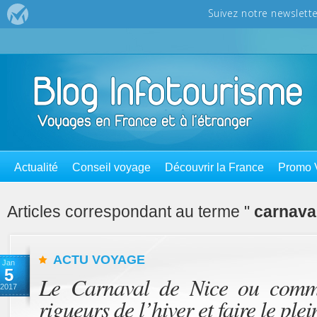
Actualité
Conseil voyage
Découvrir la France
Promo 
Articles correspondant au terme "
carnava
ACTU VOYAGE
Jan
5
Le Carnaval de Nice ou comme
2017
rigueurs de l’hiver et faire le ple