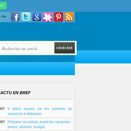
ACTU EN BREF
/07
5 idées reçues sur les colonies de
vacances à dépasser
/07
Préparer sa voiture avant les vacances :
pneus, révision, budget