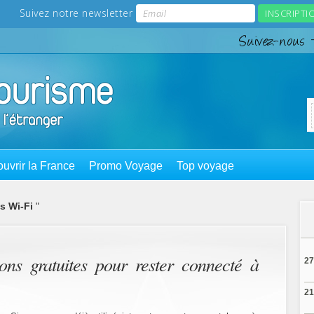
uvrir la France
Promo Voyage
Top voyage
s Wi-Fi
"
ons gratuites pour rester connecté à
27
21