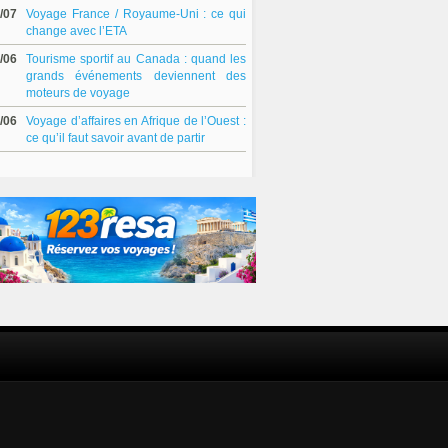
/07
Voyage France / Royaume-Uni : ce qui
change avec l’ETA
/06
Tourisme sportif au Canada : quand les
grands événements deviennent des
moteurs de voyage
/06
Voyage d’affaires en Afrique de l’Ouest :
ce qu’il faut savoir avant de partir