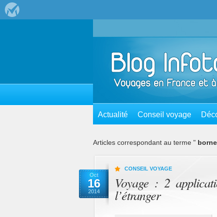
Actualité
Conseil voyage
Déco
Articles correspondant au terme "
borne
CONSEIL VOYAGE
Oct
Voyage : 2 applicati
16
l’étranger
2014