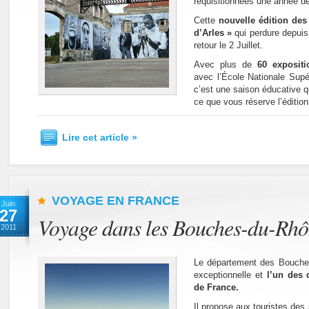
réquisitionnées une année de
Cette
nouvelle édition des
d’Arles »
qui perdure depuis
retour le 2 Juillet.
Avec plus de
60 exposit
avec l’École Nationale Supé
c’est une saison éducative 
ce que vous réserve l’éditio
Lire cet article »
VOYAGE EN FRANCE
Juin
27
Voyage dans les Bouches-du-Rh
2011
Le département des Bouches
exceptionnelle et
l’un des 
de France.
Il propose aux touristes des 