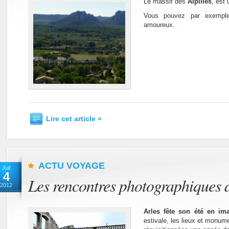
Le massif des
Alpilles
, est 
Vous pouvez par exempl
amoureux.
Lire cet article »
ACTU VOYAGE
Juil
4
Les rencontres photographiques d
2012
Arles fête son été en im
estivale, les lieux et monum