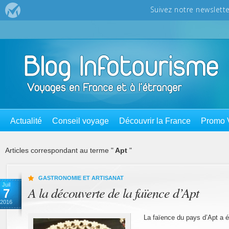
Actualité
Conseil voyage
Découvrir la France
Promo 
Articles correspondant au terme "
Apt
"
GASTRONOMIE ET ARTISANAT
Juil
A la découverte de la faïence d’Apt
7
2016
La faïence du pays d’Apt a é