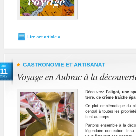
Lire cet article »
GASTRONOMIE ET ARTISANAT
Juil
11
Voyage en Aubrac à la découverte
2012
Découvrez
l’aligot, une s
terre, de crème fraîche ép
Ce plat emblématique du pl
central à toutes les proprié
tient au corps.
Partons ensemble à la décou
légendaire confection. Issu 