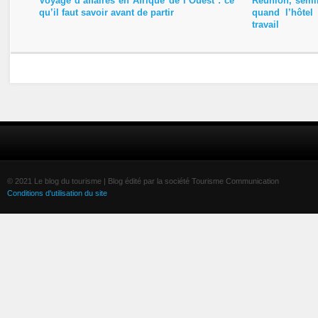
Voyage d’affaires en Afrique de l’Ouest : ce
Réunion, sémin
qu’il faut savoir avant de partir
quand l’hôtel
travail
© 2021 Le blog du tourisme | Blog édité par la société Tourisme Communication
Conditions d'utilisation du site