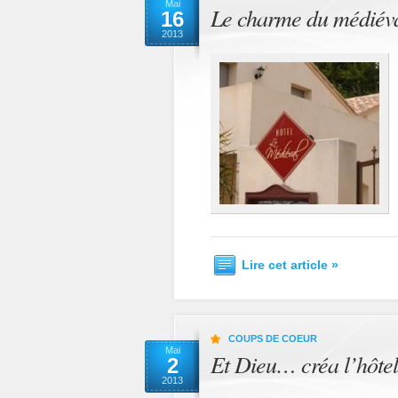
Mai
Le charme du médiéva
16
2013
Lire cet article »
COUPS DE COEUR
Mai
Et Dieu… créa l’hôtel
2
2013