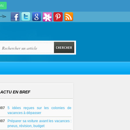
ACTU EN BREF
/07
5 idées reçues sur les colonies de
vacances à dépasser
/07
Préparer sa voiture avant les vacances :
pneus, révision, budget